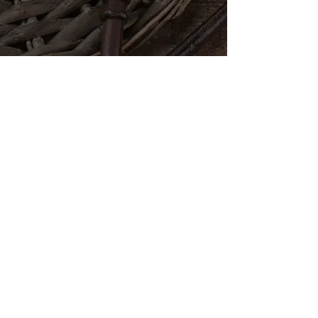
Ce qu'ils en ont pensé
"La régression dans les vies antérieures
avec Sandra a été une véritable révélation
pour moi ! J'étais sceptique au départ, mais
l'expérience a été tout simplement
transformative. La séance a révélé des
souvenirs d'une vie passée qui résonnaient
profondément avec mes défis actuels. Les
perspectives acquises m'ont offert un